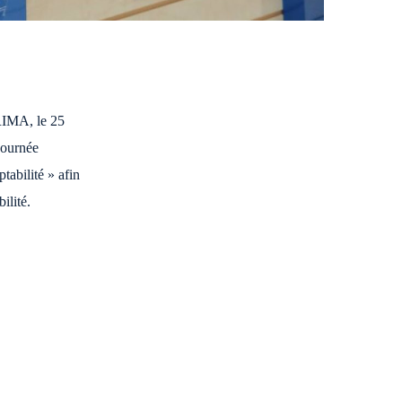
RIMA, le 25
journée
tabilité » afin
ilité.