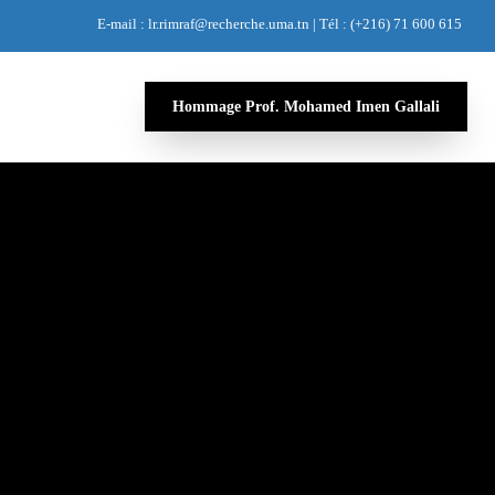
E-mail : lr.rimraf@recherche.uma.tn | Tél : (+216) 71 600 615
Hommage Prof. Mohamed Imen Gallali