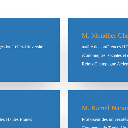
M. Mondher Che
estion Telfer-Université
maître de conférences HDR
économiques, sociales et
Reims Champagne Arden
M. Kamel Naou
 des Hautes Etudes
Professeur des université
Commerce de Tunis- Univ