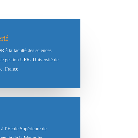
rif
 à la faculté des sciences
 de gestion UFR- Université de
e, France
i
s à l’Ecole Supérieure de
ersité de la Manouba.