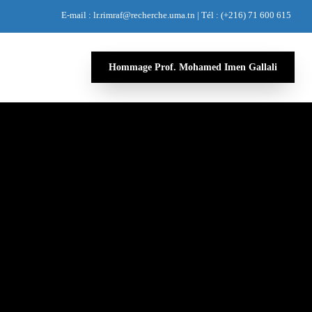
E-mail : lr.rimraf@recherche.uma.tn | Tél : (+216) 71 600 615
Hommage Prof. Mohamed Imen Gallali