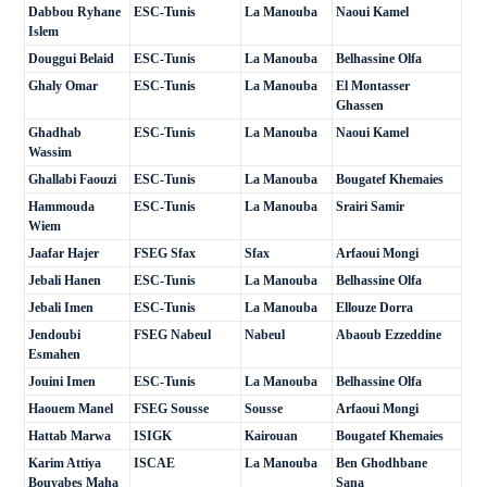
Dabbou Ryhane
ESC-Tunis
La Manouba
Naoui Kamel
Islem
Douggui Belaid
ESC-Tunis
La Manouba
Belhassine Olfa
Ghaly Omar
ESC-Tunis
La Manouba
El Montasser
Ghassen
Ghadhab
ESC-Tunis
La Manouba
Naoui Kamel
Wassim
Ghallabi Faouzi
ESC-Tunis
La Manouba
Bougatef Khemaies
Hammouda
ESC-Tunis
La Manouba
Srairi Samir
Wiem
Jaafar Hajer
FSEG Sfax
Sfax
Arfaoui Mongi
Jebali Hanen
ESC-Tunis
La Manouba
Belhassine Olfa
Jebali Imen
ESC-Tunis
La Manouba
Ellouze Dorra
Jendoubi
FSEG Nabeul
Nabeul
Abaoub Ezzeddine
Esmahen
Jouini Imen
ESC-Tunis
La Manouba
Belhassine Olfa
Haouem Manel
FSEG Sousse
Sousse
Arfaoui Mongi
Hattab Marwa
ISIGK
Kairouan
Bougatef Khemaies
Karim Attiya
ISCAE
La Manouba
Ben Ghodhbane
Bouyabes Maha
Sana