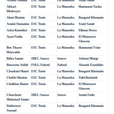
Achour Fahima
ESC Tunis
La Manouba
Srairi Samir
Akkari
ESC Tunis
La Manouba
Hammami Yacine
Dhekrayet
Aloui Mariem
ESC Tunis
La Manouba
Bougatef Khemaies
Aouini Oumaima
ESC Tunis
La Manouba
Srairi Samir
Askri Kaouther
ESC Tunis
La Manouba
Ellouze Dorra
Ayari Nadia
ESC Tunis
La Manouba
El Montasser
Ghassen
Ben Thayer
ESC Tunis
La Manouba
Hammami Ycine
Houwaida
Bdira Samar
IHEC-Sousse
Sousse
Arfaoui Mongi
Boussetta Jedidi
FSEG-Nabeul
Nabeul
Abaoub Ezzeddine
Chaabani Manel
ESC Tunis
La Manouba
Bougatef Khemaies
Chebbi Mariem
ESC-Tunis
La Manouba
Talel Boufateh
Cheikhne Banne
ESC-Tunis
La Manouba
El Montasser
Ghassen
Chouchene
IHEC-Sousse
Sousse
Jouini Fathi
Mohamed Amine
Dabboussi
ESC-Tunis
La Manouba
Bougatef Khemaies
Souaad