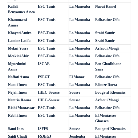
Kallali
ESC-Tunis
La Manouba
Naoui Kamel
Benyounes Arwa
Khammassi
ESC-Tunis
La Manouba
Belhassine Olfa
Amira
Khayati Amira
ESC-Tunis
La Manouba
Srairi Samir
Lamine Latifa
ESC-Tunis
La Manouba
Srairi Samir
Mekni Yosra
ESC-Tunis
La Manouba
Arfaoui Mongi
Meskini Abir
ESC-Tunis
La Manouba
Belhassine Olfa
Mguedmini
ISCAE
La Manouba
Ben Ghodhbane
Asma
Sana
Naffati Asma
FSEGT
El Manar
Belhassine Olfa
Naoui Imen
ESC-Tunis
La Manouba
Ellouze Dorra
Nejah Imen
IHEC-Sousse
Sousse
Bougatef Khemaies
Nemria Raoua
IHEC-Sousse
Sousse
Arfaoui Mongi
Riahi Montassar
ESC-Tunis
La Manouba
Belhassine Olfa
Rebhi Imen
ESC-Tunis
La Manouba
El Montasser
Ghassen
Sami Ines
ISFFS
Sousse
Bougatef Khemaies
Saidi Chadi
FSJEGJ
Jendouba
El Montasser