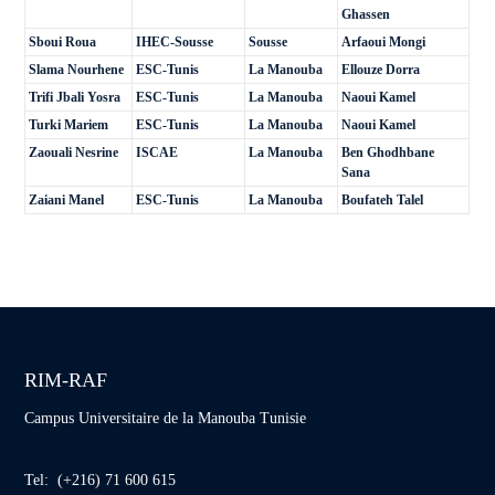
Ghassen
Sboui Roua
IHEC-Sousse
Sousse
Arfaoui Mongi
Slama Nourhene
ESC-Tunis
La Manouba
Ellouze Dorra
Trifi Jbali Yosra
ESC-Tunis
La Manouba
Naoui Kamel
Turki Mariem
ESC-Tunis
La Manouba
Naoui Kamel
Zaouali Nesrine
ISCAE
La Manouba
Ben Ghodhbane
Sana
Zaiani Manel
ESC-Tunis
La Manouba
Boufateh Talel
RIM-RAF
Campus Universitaire de la Manouba Tunisie
Tel: (+216) 71 600 615