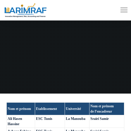
Nom et prénom
Nom et prénom
Etablissement
Université
de l’encadreur
Ali Hasen
ESC Tunis
La Manouba
Srairi Samir
Hassine