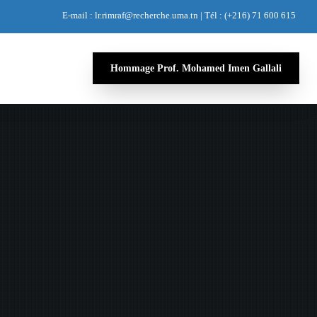
E-mail : lr.rimraf@recherche.uma.tn | Tél : (+216) 71 600 615
Hommage Prof. Mohamed Imen Gallali