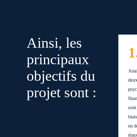
Ainsi, les
1
principaux
objectifs du
Anal
deux
projet sont :
psyc
fina
sont
biai
en d
émot