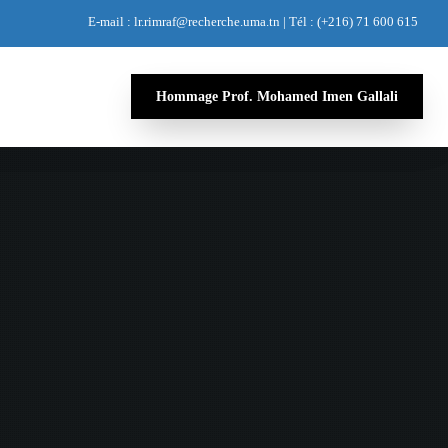
E-mail : lr.rimraf@recherche.uma.tn | Tél : (+216) 71 600 615
Hommage Prof. Mohamed Imen Gallali