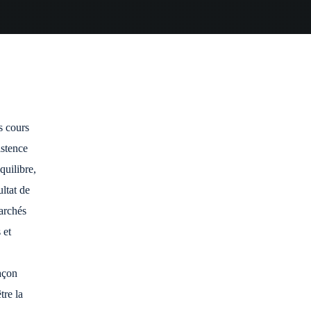
s cours
xistence
quilibre,
ultat de
marchés
 et
açon
tre la