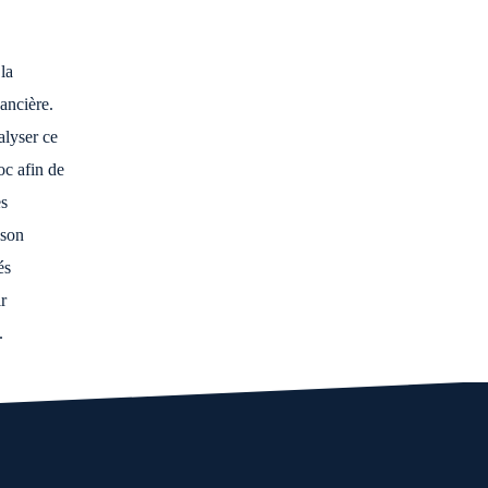
la
ancière.
alyser ce
c afin de
es
 son
és
ir
.