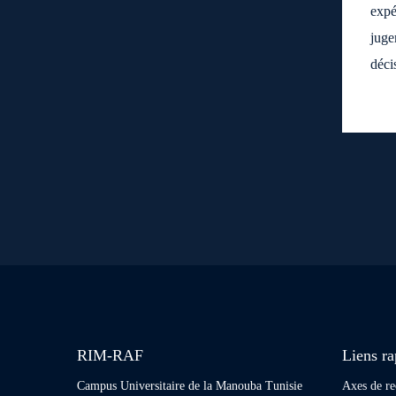
expé
juge
déci
RIM-RAF
Liens ra
Campus Universitaire de la Manouba Tunisie
Axes de re