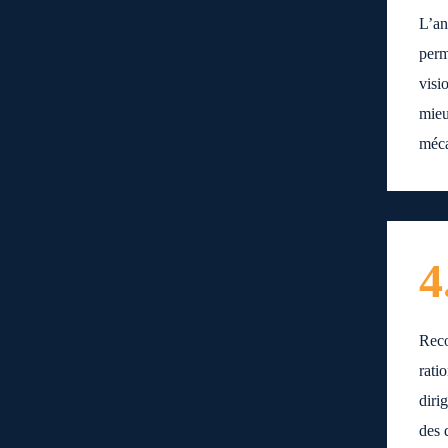
L’an
perm
visi
mieu
méc
4
Reco
rati
diri
des 