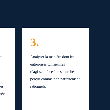
3.
nt
Analyser la manière dont les
entreprises tunisiennes
réagissent face à des marchés
e
perçus comme non parfaitement
des
rationnels.
née