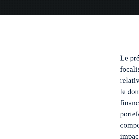
Le pré
focali
relati
le dom
financ
portef
compo
impact